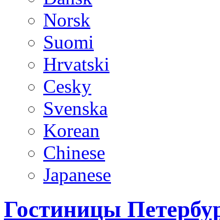
Norsk
Suomi
Hrvatski
Cesky
Svenska
Korean
Chinese
Japanese
Гостиницы Петербур