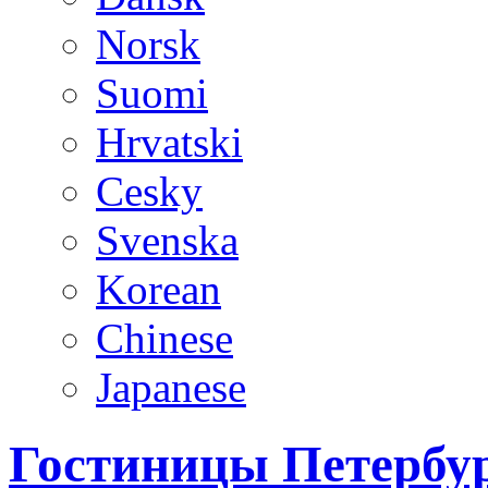
Norsk
Suomi
Hrvatski
Cesky
Svenska
Korean
Chinese
Japanese
Гостиницы Петербур