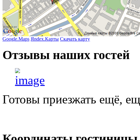
Google.Maps
Яndex.Карты
Скачать карту
Отзывы
наших гостей
Готовы приезжать ещё, ещ
Координаты
гостиницы