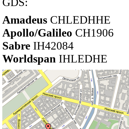
GDS:
Amadeus
CHLEDHHE
Apollo/Galileo
CH1906
Sabre
IH42084
Worldspan
IHLEDHE