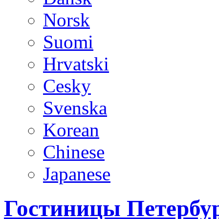
Norsk
Suomi
Hrvatski
Cesky
Svenska
Korean
Chinese
Japanese
Гостиницы Петербур