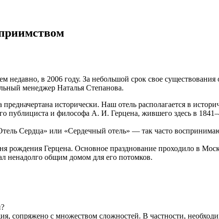
теприимством
ем недавно, в 2006 году. За небольшой срок свое существования
ральный менеджер Наталья Степанова.
а предначертана исторически. Наш отель располагается в истор
го публициста и философа А. И. Герцена, жившего здесь в 1841–4
Отель Сердца» или «Сердечный отель» — так часто воспринимают
 дня рождения Герцена. Основное празднование проходило в Мос
стал ненадолго общим домом для его потомков.
и?
дия, сопряжено с множеством сложностей. В частности, необход