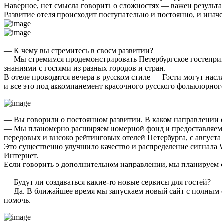
Наверное, нет смысла говорить о сложностях — важен результат
Развитие отеля происходит поступательно и постоянно, и иначе
— К чему вы стремитесь в своем развитии?
— Мы стремимся продемонстрировать Петербургское гостеприимс
знаниями с гостями из разных городов и стран.
В отеле проводятся вечера в русском стиле — Гости могут насл
и все это под аккомпанемент красочного русского фольклорног
— Вы говорили о постоянном развитии. В каком направлении 
— Мы планомерно расширяем номерной фонд и предоставляемые 
передовых и высоко рейтинговых отелей Петербурга, с август
Это существенно улучшило качество и распределение сигнала W
Интернет.
Если говорить о дополнительном направлении, мы планируем с
— Будут ли создаваться какие-то новые сервисы для гостей?
— Да. В ближайшее время мы запускаем новый сайт с полным с
помочь.