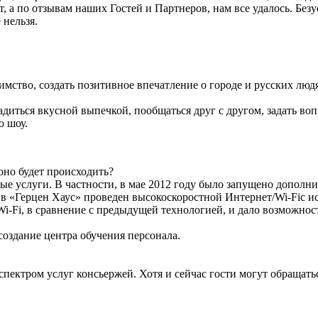
, а по отзывам наших Гостей и Партнеров, нам все удалось. Без
 нельзя.
тво, создать позитивное впечатление о городе и русских людях
адиться вкусной выпечкой, пообщаться друг с другом, задать во
о шоу.
оно будет происходить?
услуги. В частности, в мае 2012 году было запущено дополнит
а в «Герцен Хаус» проведен высокоскоростной Интернет/Wi-Fiс
i-Fi, в сравнение с предыдущей технологией, и дало возможност
оздание центра обучения персонала.
пектром услуг консьержей. Хотя и сейчас гости могут обращать