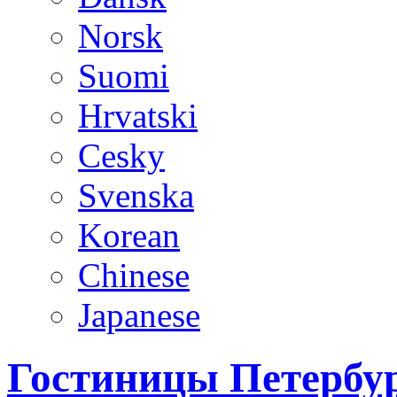
Norsk
Suomi
Hrvatski
Cesky
Svenska
Korean
Chinese
Japanese
Гостиницы Петербур