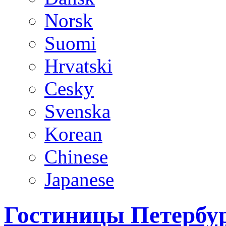
Norsk
Suomi
Hrvatski
Cesky
Svenska
Korean
Chinese
Japanese
Гостиницы Петербур