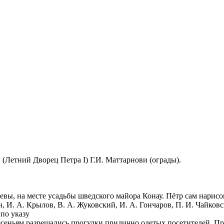
(фонтаны), Д.Трезини (Летний Дворец П
Невы, на месте усадьбы шведского майора Конау. Пётр сам нарисо
 И. А. Крылов, В. А. Жуковский, И. А. Гончаров, П. И. Чайковс
 по указу
еньям разрешались прогулки прилично одетых посетителей. При 