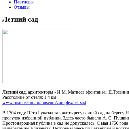
Партнеры
Отзывы
Летний сад
Летний сад
, архитекторы - И.М. Матвеев 
Расстояние от отеля: 1,4 км
www.rusmuseum.ru/museum/complex/let_sad
В 1704 году Пётр I указал заложить регулярный сад на берегу 
прогулок избранной публики. Здесь часто бывали А. С. Пушкин,
Простонародная публика в сад не допускалась. С мая 1756 года
императрицы Елизаветы Петровны здесь по четвергам и воскрес