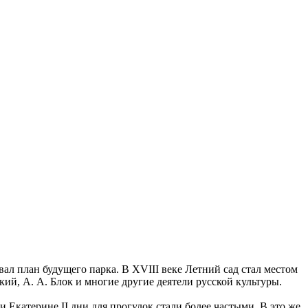
етра I) Г.И. Маттарнови (ограды).
вал план будущего парка. В XVIII веке Летний сад стал местом
кий, А. А. Блок и многие другие деятели русской культуры.
Екатерине II дни для прогулок стали более частыми. В это же