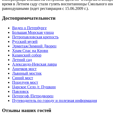
время в Летнем саду стали гулять воспитанницы Смольного инс
равнодушными (идет реставрация с 15.06.2009 г.).
Достопримечательности
Видео о Петербурге
Большая Морская улица
Петропавловская крепость
Русский музей
Эрмитаж/Зимний Дворец
Храм Спас на Крови
Казанский собор
Летний сад
Александо-Невская лавра
Аничков мост
Львиный мостик
Синий мост
Поцелуев мост
Царское Село /г. Пушкин
Павловск
Петергоф /Петродворец
Путеводитель по городу и полезная информация
Отзывы
наших гостей