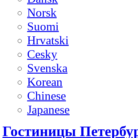
Norsk
Suomi
Hrvatski
Cesky
Svenska
Korean
Chinese
Japanese
Гостиницы Петербур