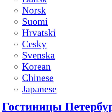
Norsk
Suomi
Hrvatski
Cesky
Svenska
Korean
Chinese
Japanese
Гостиницы Петербур