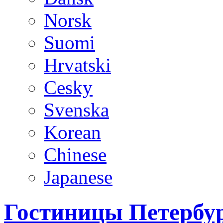
Norsk
Suomi
Hrvatski
Cesky
Svenska
Korean
Chinese
Japanese
Гостиницы Петербур