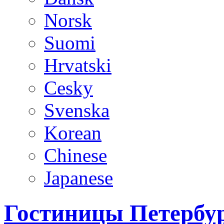
Norsk
Suomi
Hrvatski
Cesky
Svenska
Korean
Chinese
Japanese
Гостиницы Петербур