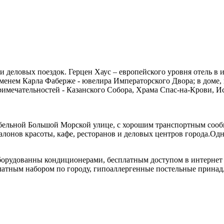
и деловых поездок. Герцен Хаус – европейского уровня отель в 
именем Карла Фаберже - ювелира Императорского Двора; в доме,
имечательностей - Казанского Собора, Храма Спас-на-Крови, И
ебельной Большой Морской улице, с хорошим транспортным соо
алонов красоты, кафе, ресторанов и деловых центров города.Од
борудованны кондиционерами, бесплатным доступом в интернет
тным набором по городу, гипоаллергенные постельные принадл