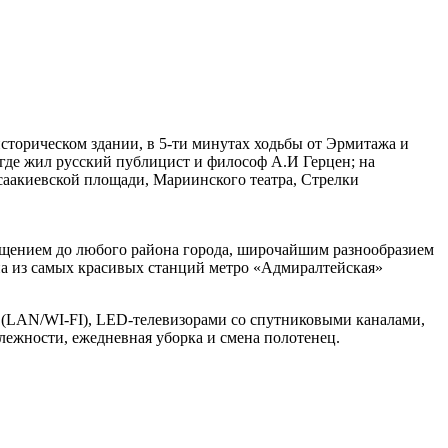
историческом здании, в 5-ти минутах ходьбы от Эрмитажа и
 где жил русский публицист и философ А.И Герцен; на
саакиевской площади, Мариинского театра, Стрелки
бщением до любого района города, широчайшим разнообразием
на из самых красивых станций метро «Адмиралтейская»
 (LAN/WI-FI), LED-телевизорами со спутниковыми каналами,
ежности, ежедневная уборка и смена полотенец.